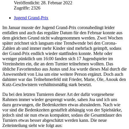
Veröffentlicht: 28. Februar 2022
Zugriffe: 2326
Jugend Grand-Prix
Im Januar musste der Jugend Grand-Prix coronabedingt leider
entfallen und auch das reguläre Datum für den Februar konnte aus
dem gleichen Grund nicht wahrgenommen werden. Zwei Wochen
später zeichnet sich langsam eine Trendwende bei den Corona-
Zahlen ab und immer mehr Kinder sind mehrfach geimpft, sodass
der Grand-Prix endlich wieder stattfinden konnte. Mehr oder
weniger pünktlich um 16:00 fanden sich 17 Jugendspieler im
Vereinsheim ein, die an dem Turnier teilnehmen wollten. Das
übliche Favoritenduo aus Justus und Joa wurde dieses Mal durch die
Anwesenheit von Lisa um eine weitere Person ergänzt. Doch auch
dahinter war das Teilnehmerfeld mit Frieder, Marie, Ole, Anouk den
Kutz-Geschwistern verhältnismäßig stark besetzt.
Da bei den letzten Turnieren dieser Art der dafür vorgesehene
Rahmen immer wieder gesprengt wurde, sahen Joa und ich uns
dazu gezwungen, die Bedenkzeiten etwas abzuändern. Nach wie
vor sind die Bedenkzeiten gestaffelt abhängig von der Spielstärke,
jedoch sind sie nun etwas kompakter, sodass die Gesamtdauer des
Turniers etwas besser abgeschätzt werden kann. Die neue
Zeiteinteilung sieht wie folgt aus: