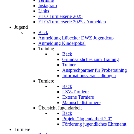
Termine
Instagram
Links
ELO-Turnierserie 2025
ELO-Turnierserie 2025 - Anmelden
Jugend
Back
Anmeldung Lübecker DWZ Jugendcup
Anmeldung Kinderpokal
Training
Back
Grundsätzliches zum Training
Trainer
Ansprechpartner für Probetraining
Informationsveranstaltungen
Turniere
Back
LSV-Turniere
Externe Turniere
Mannschaftsturniere
Übersicht Jugendarbeit
Back
Projekt "Jugendarbeit 2.0"
Förderung jugendliches Ehrenamt
Turniere